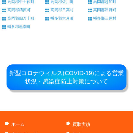
高岡郡中土佐町
高岡郡佐川町
高岡郡越知町
高岡郡檮原町
高岡郡日高村
高岡郡津野町
高岡郡四万十町
幡多郡大月町
幡多郡三原村
幡多郡黒潮町
新型コロナウィルス(COVID-19)による営業
状況・感染症防止対策について
ホーム
買取実績