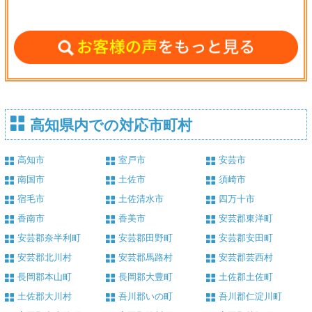
高知県内での対応市町村
高知市
室戸市
安芸市
南国市
土佐市
須崎市
宿毛市
土佐清水市
四万十市
香南市
香美市
安芸郡東洋町
安芸郡奈半利町
安芸郡田野町
安芸郡安田町
安芸郡北川村
安芸郡馬路村
安芸郡芸西村
長岡郡本山町
長岡郡大豊町
土佐郡土佐町
土佐郡大川村
吾川郡いの町
吾川郡仁淀川町