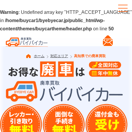
Warning
: Undefined array key "HTTP_ACCEPT_LANGUAGE"
in
/home/buycar1/byebyecar.jp/public_html/wp-
content/themes/buycartheme/header.php
on line
50
ホーム
対応エリア
高知県での廃車買取